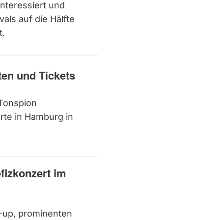
interessiert und
als auf die Hälfte
t.
en und Tickets
 Tonspion
rte in Hamburg in
izkonzert im
-up, prominenten