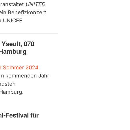
ranstaltet
UNITED
ein Benefizkonzert
n UNICEF.
 Yseult, 070
d Hamburg
im Sommer 2024
 im kommenden Jahr
ndsten
d Hamburg.
-Festival für