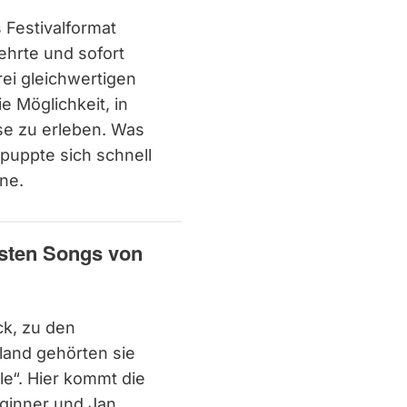
 Festivalformat
ehrte und sofort
rei gleichwertigen
e Möglichkeit, in
sse zu erleben. Was
tpuppte sich schnell
ene.
esten Songs von
ck, zu den
land gehörten sie
e“. Hier kommt die
ginner und Jan