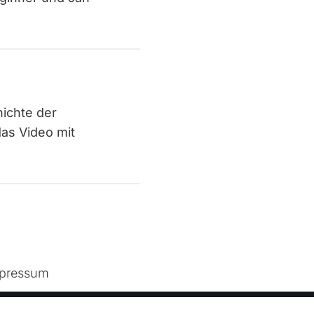
hichte der
as Video mit
pressum
s