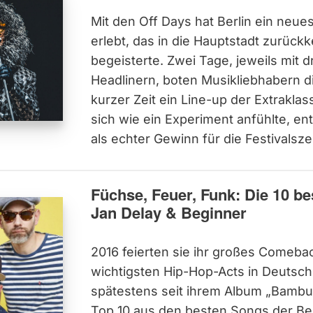
Mit den Off Days hat Berlin ein neues
erlebt, das in die Hauptstadt zurückk
begeisterte. Zwei Tage, jeweils mit d
Headlinern, boten Musikliebhabern di
kurzer Zeit ein Line-up der Extrakla
sich wie ein Experiment anfühlte, en
als echter Gewinn für die Festivalsz
Füchse, Feuer, Funk: Die 10 b
Jan Delay & Beginner
2016 feierten sie ihr großes Comeba
wichtigsten Hip-Hop-Acts in Deutsch
spätestens seit ihrem Album „Bambul
Top 10 aus den besten Songs der Be