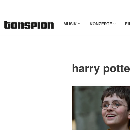
Zum
MUSIK
KONZERTE
FI
Inhalt
springen
harry potte