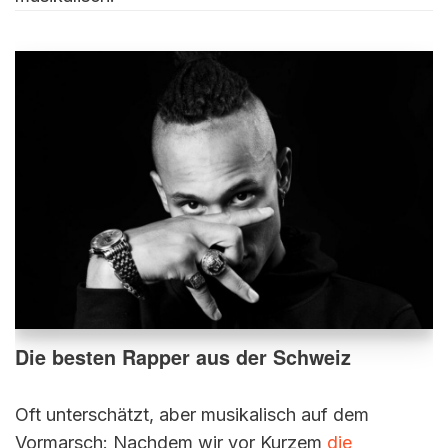
Die besten Rapper aus der Schweiz
Oft unterschätzt, aber musikalisch auf dem
Vormarsch: Nachdem wir vor Kurzem
die