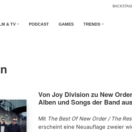
BACKSTAG
LM & TV
PODCAST
GAMES
TRENDS
on
Von Joy Division zu New Order:
Alben und Songs der Band au
Mit
The Best Of New Order / The Res
erscheint eine Neuauflage zweier wi