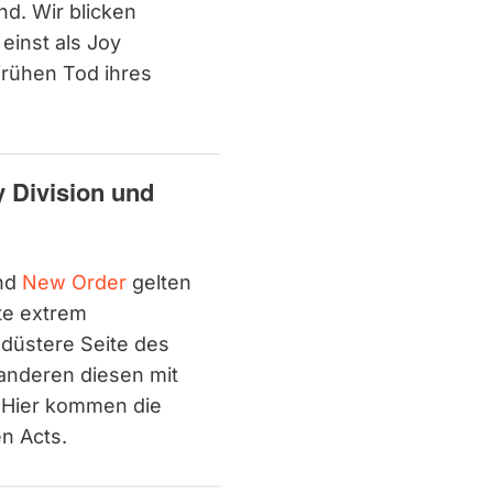
nd. Wir blicken
 einst als Joy
frühen Tod ihres
 Division und
nd
New Order
gelten
ute extrem
 düstere Seite des
anderen diesen mit
: Hier kommen die
n Acts.