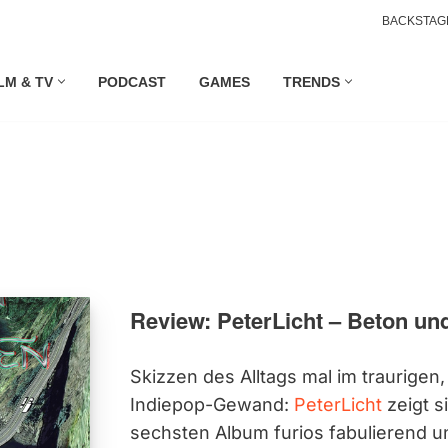
BACKSTAG
LM & TV
PODCAST
GAMES
TRENDS
Review: PeterLicht – Beton un
Skizzen des Alltags mal im traurigen,
Indiepop-Gewand:
PeterLicht
zeigt s
sechsten Album furios fabulierend u