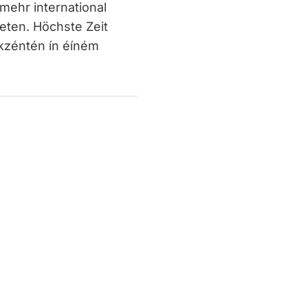
mehr international
eten. Höchste Zeit
Ákzéntén ín éíném