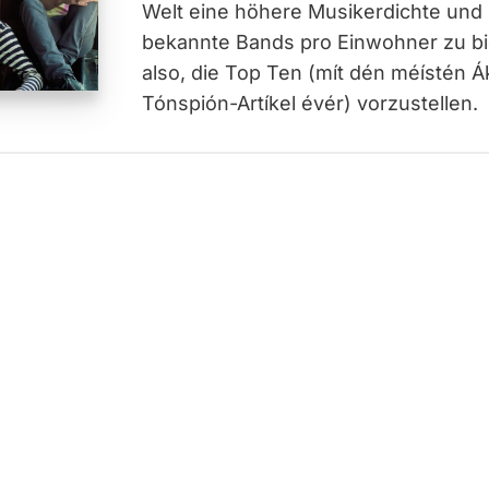
Welt eine höhere Musikerdichte und 
bekannte Bands pro Einwohner zu bi
also, die Top Ten (mít dén méístén 
Tónspión-Artíkel évér) vorzustellen.