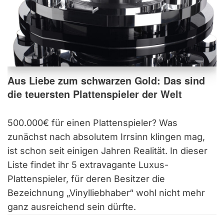
Aus Liebe zum schwarzen Gold: Das sind
die teuersten Plattenspieler der Welt
500.000€ für einen Plattenspieler? Was
zunächst nach absolutem Irrsinn klingen mag,
ist schon seit einigen Jahren Realität. In dieser
Liste findet ihr 5 extravagante Luxus-
Plattenspieler, für deren Besitzer die
Bezeichnung „Vinylliebhaber“ wohl nicht mehr
ganz ausreichend sein dürfte.