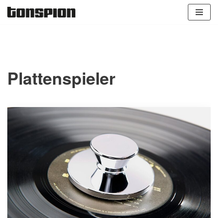
Zum
Inhalt
springen
Plattenspieler