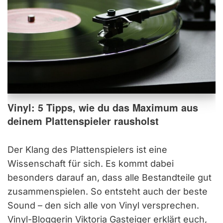
Vinyl: 5 Tipps, wie du das Maximum aus
deinem Plattenspieler rausholst
Der Klang des Plattenspielers ist eine
Wissenschaft für sich. Es kommt dabei
besonders darauf an, dass alle Bestandteile gut
zusammenspielen. So entsteht auch der beste
Sound – den sich alle von Vinyl versprechen.
Vinyl-Bloggerin Viktoria Gasteiger erklärt euch,