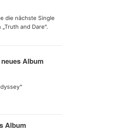
pe die nächste Single
Truth and Dare“.
hr neues Album
Odyssey“
tes Album