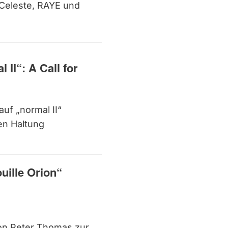
 Celeste, RAYE und
 II“: A Call for
auf „normal II“
ren Haltung
uille Orion“
von Peter Thomas zur