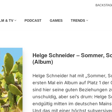
BACKSTAG
LM & TV
PODCAST
GAMES
TRENDS
Helge Schneider – Sommer, So
(Album)
Helge Schneider hat mit „Sommer, S
ersten Mal ein Album auf Platz 1 der 
sind hier seine guten Beziehungen z
unschuldig, aber sei’s drum: Helge S
endgültig mitten im deutschen Mai
Und das mit einer höchst subversiven