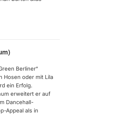
bum)
„Green Berliner“
n Hosen oder mit Lila
d ein Erfolg.
um erweitert er auf
um Dancehall-
p-Appeal als in