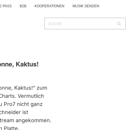
E PASS
B2B
KOOPERATIONEN
MUSIK SENDEN
nne, Kaktus!
onne, Kaktus!“ zum
Charts. Vermutlich
u Pro7 nicht ganz
chneider ist
nstream angekommen.
 Platte.