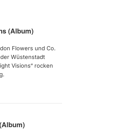
ns (Album)
ndon Flowers und Co.
 der Wüstenstadt
ght Visions“ rocken
g.
 (Album)