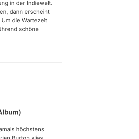
g in der Indiewelt.
en, dann erscheint
 Um die Wartezeit
 rührend schöne
Album)
damals höchstens
ian Burton alias