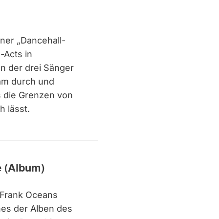
iner „Dancehall-
-Acts in
n der drei Sänger
am durch und
s die Grenzen von
h lässt.
 (Album)
 Frank Oceans
nes der Alben des