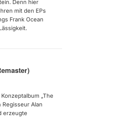
tein. Denn hier
Jahren mit den EPs
ngs Frank Ocean
ässigkeit.
Remaster)
s Konzeptalbum „The
n Regisseur Alan
d erzeugte