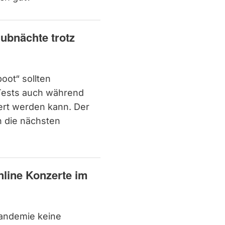
lubnächte trotz
oot“ sollten
Tests auch während
ert werden kann. Der
n die nächsten
nline Konzerte im
Pandemie keine