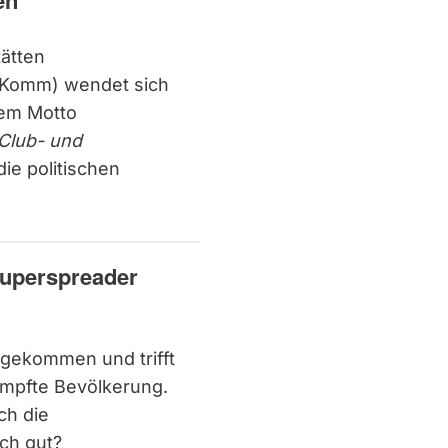
en
ätten
veKomm) wendet sich
dem Motto
 Club- und
die politischen
Superspreader
angekommen und trifft
impfte Bevölkerung.
ch die
ch gut?