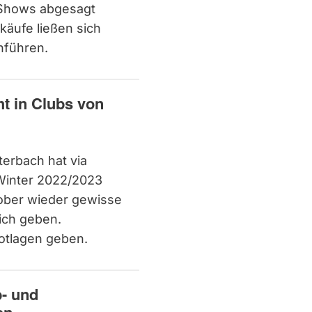
 Shows abgesagt
äufe ließen sich
chführen.
ht in Clubs von
erbach hat via
Winter 2022/2023
tober wieder gewisse
ich geben.
Notlagen geben.
b- und