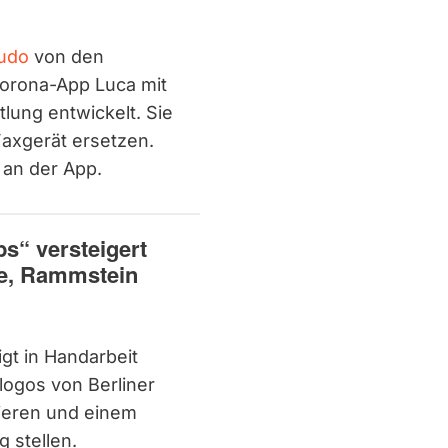
udo
von den
orona-App Luca mit
lung entwickelt. Sie
Faxgerät ersetzen.
k an der App.
bs“ versteigert
zte, Rammstein
igt in Handarbeit
logos von Berliner
nieren und einem
 stellen.