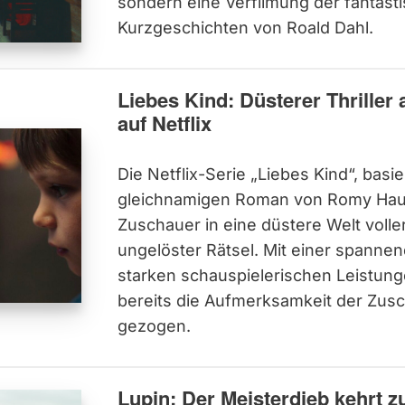
sondern eine Verfilmung der fantast
Kurzgeschichten von Roald Dahl.
Liebes Kind: Düsterer Thriller
auf Netflix
Die Netflix-Serie „Liebes Kind“, bas
gleichnamigen Roman von Romy Haus
Zuschauer in eine düstere Welt voll
ungelöster Rätsel. Mit einer spann
starken schauspielerischen Leistung
bereits die Aufmerksamkeit der Zusc
gezogen.
Lupin: Der Meisterdieb kehrt zu