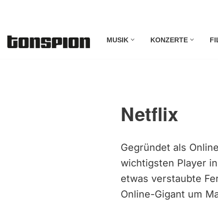
Zum
MUSIK
KONZERTE
FI
Inhalt
springen
Netflix
Gegründet als Online
wichtigsten Player i
etwas verstaubte Fe
Online-Gigant um Mar