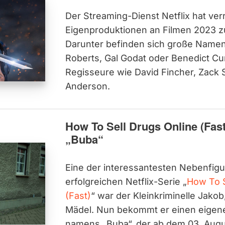
Der Streaming-Dienst Netflix hat ver
Eigenproduktionen an Filmen 2023 z
Darunter befinden sich große Namen 
Roberts, Gal Godat oder Benedict C
Regisseure wie David Fincher, Zack
Anderson.
How To Sell Drugs Online (Fast
„Buba“
Eine der interessantesten Nebenfigu
erfolgreichen Netflix-Serie „
How To S
(Fast)
“ war der Kleinkriminelle Jakob
Mädel. Nun bekommt er einen eigen
namens „Buba“, der ab dem 03. Augu