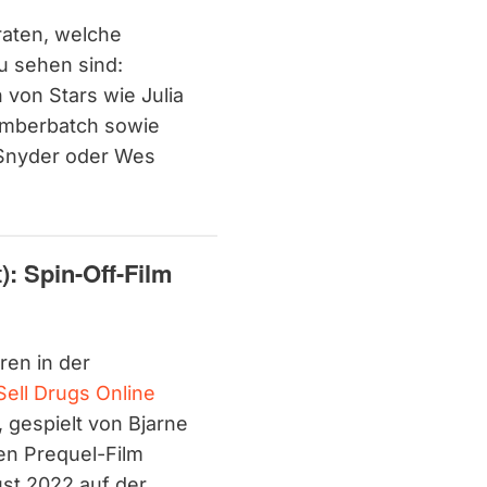
raten, welche
u sehen sind:
von Stars wie Julia
umberbatch sowie
 Snyder oder Wes
): Spin-Off-Film
ren in der
ell Drugs Online
, gespielt von Bjarne
en Prequel-Film
st 2022 auf der