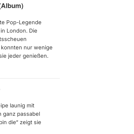
(Album)
lte Pop-Legende
in London. Die
eitsscheuen
n konnten nur wenige
sie jeder genießen.
)
ipe launig mit
h ganz passabel
in die“ zeigt sie