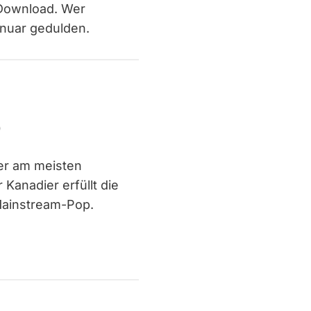
 Download. Wer
anuar gedulden.
)
er am meisten
Kanadier erfüllt die
Mainstream-Pop.