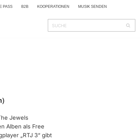
E PASS
B2B
KOOPERATIONEN
MUSIK SENDEN
m)
The Jewels
n Alben als Free
player „RTJ 3“ gibt