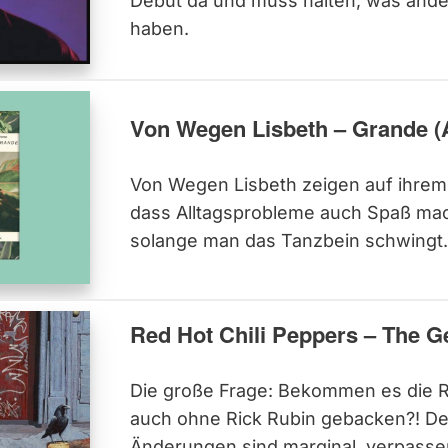
Debüt da und muss halten, was and
haben.
Von Wegen Lisbeth – Grande (
Von Wegen Lisbeth zeigen auf ihrem
dass Alltagsprobleme auch Spaß ma
solange man das Tanzbein schwingt.
Red Hot Chili Peppers – The 
Die große Frage: Bekommen es die R
auch ohne Rick Rubin gebacken?! Deu
Änderungen sind marginal, verpasse