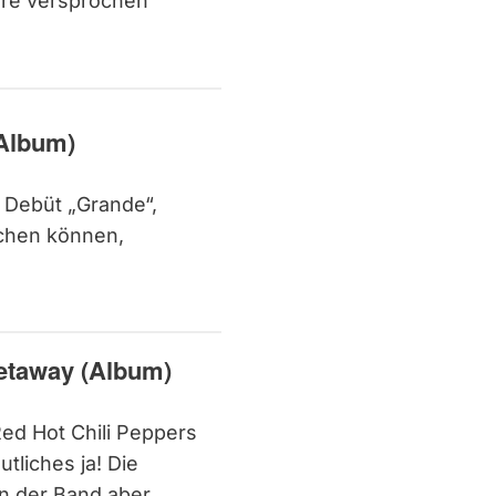
ere versprochen
Album)
 Debüt „Grande“,
chen können,
Getaway (Album)
ed Hot Chili Peppers
tliches ja! Die
n der Band aber