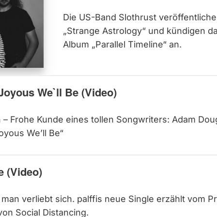
Die US-Band Slothrust veröffentlich
„Strange Astrology“ und kündigen d
Album „Parallel Timeline“ an.
oyous We`ll Be (Video)
 – Frohe Kunde eines tollen Songwriters: Adam Dougl
oyous We’ll Be“
e (Video)
man verliebt sich. palffis neue Single erzählt vom 
von Social Distancing.