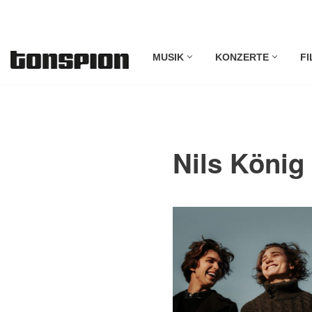
Zum
MUSIK
KONZERTE
FI
Inhalt
springen
Nils König