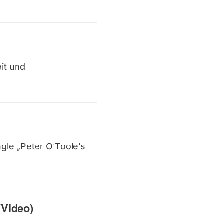
it und
ngle „Peter O’Toole’s
(Video)