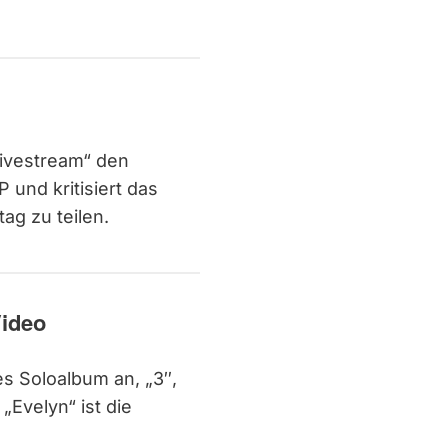
Livestream“ den
und kritisiert das
ag zu teilen.
Video
tes Soloalbum an, „3″,
„Evelyn“ ist die