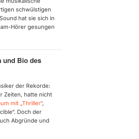
he musikalische
artigen schwülstigen
ound hat sie sich in
ream-Hörer gesungen
n und Bio des
usiker der Rekorde:
er Zeiten, hatte nicht
um mit „Thriller“
,
cible“. Doch der
 auch Abgründe und