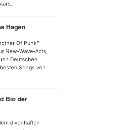
tars.
na Hagen
mother Of Punk“
 nur New-Wave-Acts,
euen Deutschen
 besten Songs von
d Bio der
 dem divenhaften