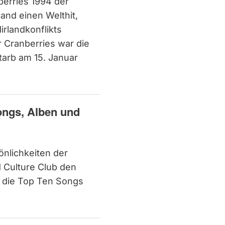
berries 1994 der
and einen Welthit,
rlandkonflikts
 Cranberries war die
tarb am 15. Januar
ongs, Alben und
önlichkeiten der
d Culture Club den
die Top Ten Songs