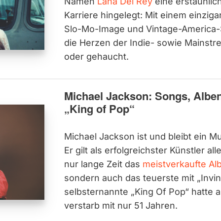
Namen
Lana Del Rey
eine erstaunlic
Karriere hingelegt: Mit einem einzig
Slo-Mo-Image und Vintage-America-S
die Herzen der Indie- sowie Mainst
oder gehaucht.
Michael Jackson: Songs, Albe
„King of Pop“
Michael Jackson ist und bleibt ein M
Er gilt als erfolgreichster Künstler all
nur lange Zeit das
meistverkaufte Alb
sondern auch das teuerste mit „Invin
selbsternannte „King Of Pop“ hatte
verstarb mit nur 51 Jahren.