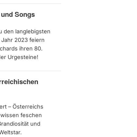
n und Songs
 den langlebigsten
 Jahr 2023 feiern
chards ihren 80.
der Urgesteine!
rreichischen
ert – Österreichs
gewissen feschen
Grandiosität und
eltstar.