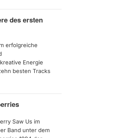
ere des ersten
m erfolgreiche
d
 kreative Energie
 zehn besten Tracks
erries
berry Saw Us im
der Band unter dem