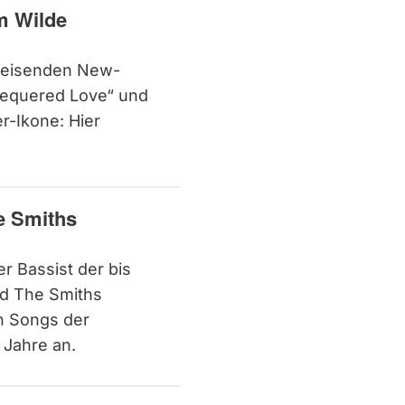
m Wilde
weisenden New-
Chequered Love“ und
r-Ikone: Hier
e Smiths
r Bassist der bis
nd The Smiths
n Songs der
 Jahre an.