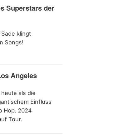
s Superstars der
Sade klingt
en Songs!
 Los Angeles
 heute als die
gantischem Einfluss
ip Hop. 2024
uf Tour.