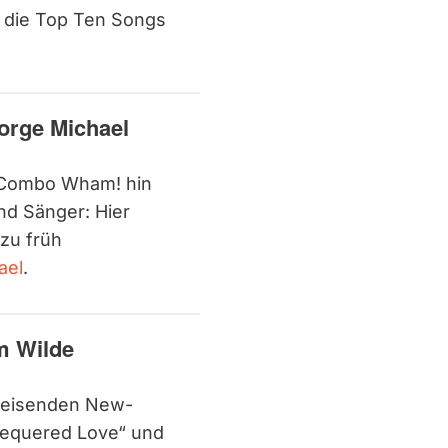
die Top Ten Songs
orge Michael
t-Combo Wham! hin
d Sänger: Hier
zu früh
ael
.
m Wilde
weisenden New-
Chequered Love“ und