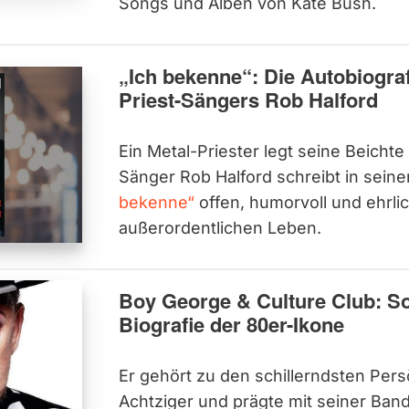
Songs und Alben von Kate Bush.
„Ich bekenne“: Die Autobiogra
Priest-Sängers Rob Halford
Ein Metal-Priester legt seine Beichte
Sänger Rob Halford schreibt in sein
bekenne“
offen, humorvoll und ehrli
außerordentlichen Leben.
Boy George & Culture Club: S
Biografie der 80er-Ikone
Er gehört zu den schillerndsten Pers
Achtziger und prägte mit seiner Ban