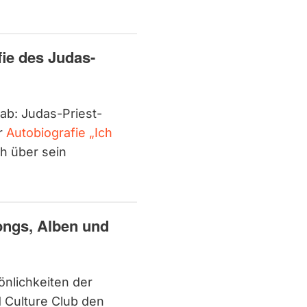
fie des Judas-
 ab: Judas-Priest-
er
Autobiografie „Ich
ch über sein
ongs, Alben und
önlichkeiten der
d Culture Club den