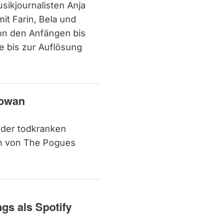
usikjournalisten Anja
it Farin, Bela und
von den Anfängen bis
e bis zur Auflösung
Gowan
 der todkranken
nn von The Pogues
gs als Spotify