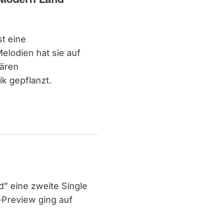
st eine
elodien hat sie auf
lären
k gepflanzt.
d” eine zweite Single
Preview ging auf