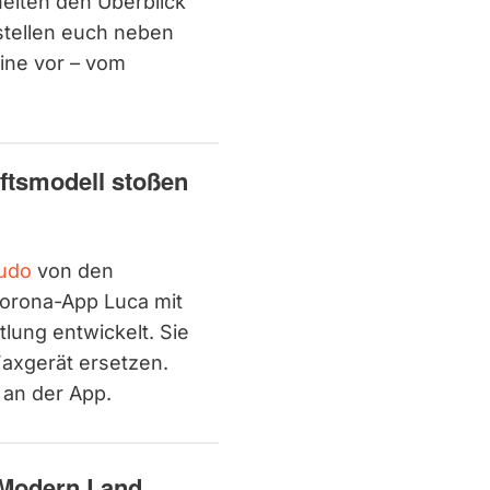
heiten den Überblick
stellen euch neben
ine vor – vom
ftsmodell stoßen
udo
von den
orona-App Luca mit
lung entwickelt. Sie
Faxgerät ersetzen.
k an der App.
 Modern Land