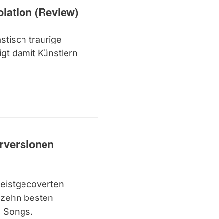
olation (Review)
astisch traurige
gt damit Künstlern
erversionen
meistgecoverten
e zehn besten
n Songs.