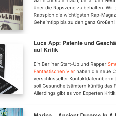
Gar nicht so einfach, bei all den Neu
über die Rapszene zu behalten. Wir 
Rapspion die wichtigsten Rap-Magaz
Geheimtipp bis zu den ganz Großen!
Luca App: Patente und Geschä
auf Kritik
Ein Berliner Start-Up und Rapper
Sm
Fantastischen Vier
haben die neue C
verschlüsselter Kontaktdatenübermitt
soll Gesundheitsämtern künftig das 
Allerdings gibt es von Experten Kriti
Marina – Ancient Dreams In A